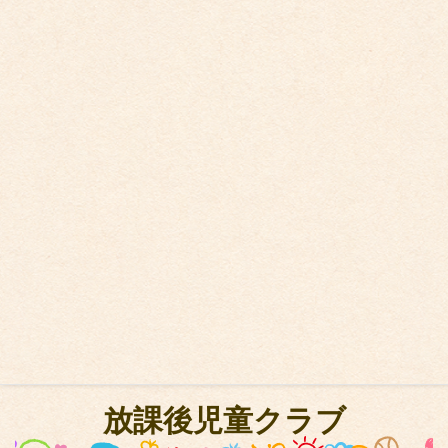
子ども達はねぷたが大好きです。
小さい頃から耳にしている“園オリジナル曲”の和太鼓『煌
めき』に取り組み、和太鼓を通じて、集中力・みんなで
力を合わせる楽しさ、自信が身に付いていきます。
お山参詣
秋の収穫感謝、子ども達の健康・安全の意を込めてご幣
を持ち、保育園近郊の神社へとお山参詣をしています。
自然の恵みを感じながら感謝の心が“サーイギサイギどっ
こいサイギ”の声と共に培われていきます。
放課後児童クラブ