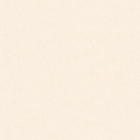
（親子のきずなを深め、感性豊かな心を育てます）
わくわく菜園
年長児が中心となり、じゃがいも・大根・さつまいも・
枝豆など季節の野菜を育てています。
収穫した野菜等を給食に生かし、クッキング保育や食育
を大事にしています。
就学準備教育
年長児は小学校入学へ向けて徐々に文字や数に興味が持
てるような保育を取り入れ、小学校生活のリズムへと整
えていきます。
また、英会話教室も実施しており、楽しく英語を学んで
います。