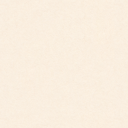
す。
お茶会
年長、年中を中心にお茶を通じて礼儀作法や落ち着いた
態度が身に付いていきます。
桃の節句の頃、おひなさまの人形の前でお茶会もありま
す。
プール遊び
各年令ごとに水あそびを楽しみます。
年長、年中は年数回、園外プールへ出かけ専門指導員の
もとプール遊びを楽しみます。
和太鼓