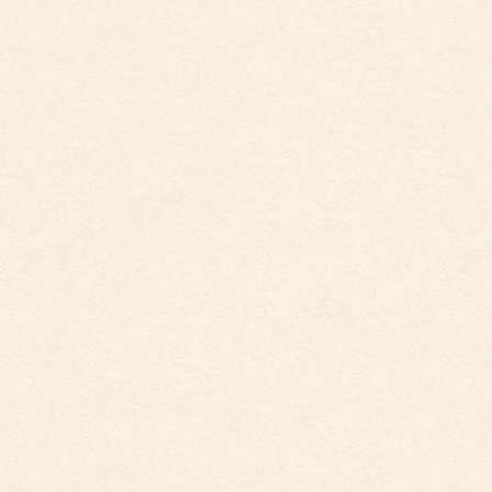
防犯・安全 セキュリティー管理
避難訓練を月1回実施
年１回消防署との合同避難訓練及び地域合同避難訓練を
実施しています。
防犯カメラ、非常通報装置（警察直通）と火災通報装置
（消防署直通）が設置されています。
防犯・災害に備え、地域の方々との協力を得ながら園児
の安全確保を行っています。
AED 園児の緊急な応急手当のためAED（自動体外式助細
動器）を設置しています。
絵本
絵本のお部屋に1000冊以上の絵本があります。
絵本の貸し出しを行い、親子の読書運動をしています。