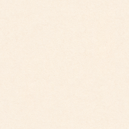
ピアノ教室
希望者を対象にピアノ教室を開催しています。
（曜日・時間や費用等の詳細はお尋ね下さい）
卒園後も続けてご利用になれます。
サッカー教室
外部施設へ出向いたり、外部指導員のもと体力向上、チ
ームワークを学びます。
スキー教室
年長、年中を中心に雪国ならではの“ノルディックスキ
ー”を体験し、スキーの面白さ・忍耐力が身に付きます
（スキーは園で用意してあります）
シーズン最後にはスケーティングや坂すべりを体験しま