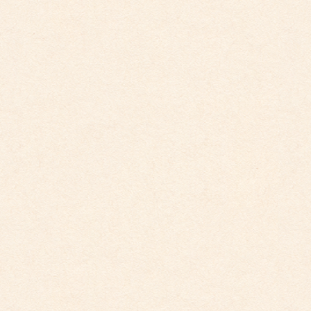
とうございます！」
以上
「太陽と遊ぼう」「自然に学ぼう」の園目標のもと、
「こどもたちの最善の利益」を常に考え、今、園として
してできることを職員一丸となりこどもたにちに保育・
教育という形で行っております。最近ではコロナの影響
で親御さんには玄関までの送り迎えにご協力を頂いてお
ります。普段の様子を見ていただく機会もなかなか作れ
ない中で、今できることとして、SNSなどの活用も新た
に始めたところ、こういったメッセージを頂き本当にう
れしく思っております。引き続き当園をよろしくお願い
いたします。
カテゴリー
こども園からのお知らせ
,
こども館からのお知らせ
こども園イベントカレンダー更新