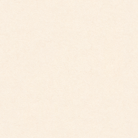
平賀保育園 たんぽぽ組