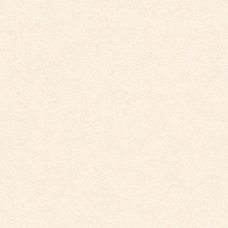
平賀保育園 たんぽぽ組
すみれ組